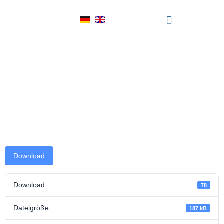
Interview Stefanie
Symmank –
Versicherungsbote
20.4.2020
Download
Download
78
Dateigröße
187 kB